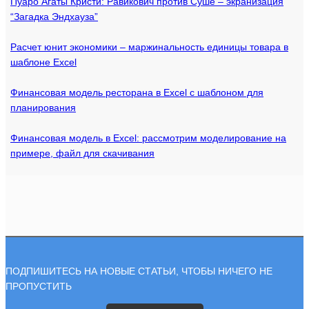
Пуаро Агаты Кристи: Равикович против Суше – экранизация
“Загадка Эндхауза”
Расчет юнит экономики – маржинальность единицы товара в
шаблоне Excel
Финансовая модель ресторана в Excel с шаблоном для
планирования
Финансовая модель в Excel: рассмотрим моделирование на
примере, файл для скачивания
ПОДПИШИТЕСЬ НА НОВЫЕ СТАТЬИ, ЧТОБЫ НИЧЕГО НЕ
ПРОПУСТИТЬ