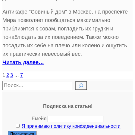
Антикафе “Совиный дом” в Москве, на проспекте
Мира позволяет пообщаться максимально
приблизится к совам, погладить их грудки и
понаблюдать за их поведением. Также можно
посадить их себе на плечо или колено и ощутить
их практически невесомый вес.
Читать далее…
1
2
3
…
7
П
о
и
Подписка на статьи
!
с
к
Емейл
Я принимаю политику конфиденциальности
…