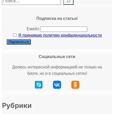
П
о
и
Подписка на статьи
!
с
к
Емейл
Я принимаю политику конфиденциальности
…
Социальные сети
Делюсь интересной информацией не только на
блоге, но и в социальных сетях!
Рубрики