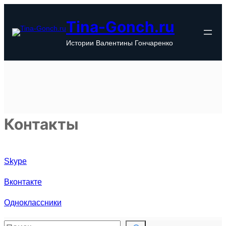
Перейти
к
Tina-Gonch.ru
содержимому
Истории Валентины Гончаренко
Контакты
Skype
Вконтакте
Одноклассники