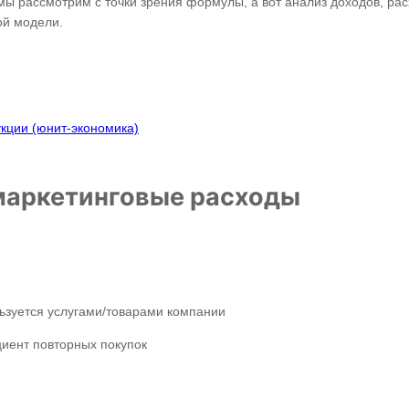
ы рассмотрим с точки зрения формулы, а вот анализ доходов, ра
ой модели.
кции (юнит-экономика)
маркетинговые расходы
льзуется услугами/товарами компании
иент повторных покупок