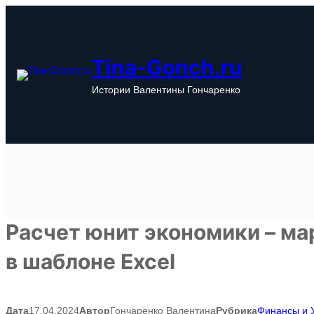
Перейти
к
содержимому
Tina-Gonch.ru
Истории Валентины Гончаренко
Расчет юнит экономики – м
в шаблоне Excel
Дата
17.04.2024
Автор
Гончаренко Валентина
Рубрика
Финансы и 