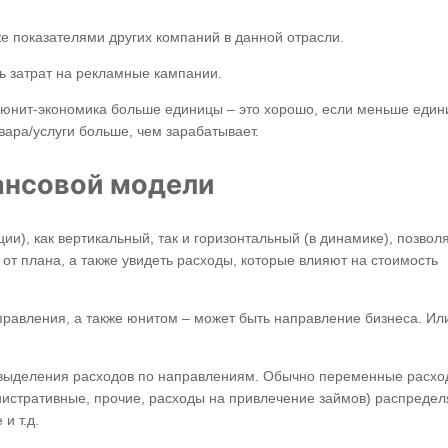
е показателями других компаний в данной отрасли.
ь затрат на рекламные кампании.
 юнит-экономика больше единицы – это хорошо, если меньше един
овара/услуги больше, чем зарабатывает.
нансовой модели
и), как вертикальный, так и горизонтальный (в динамике), позвол
от плана, а также увидеть расходы, которые влияют на стоимость
правления, а также юнитом – может быть направление бизнеса. Ил
ти выделения расходов по направлениям. Обычно переменные расх
истративные, прочие, расходы на привлечение займов) распреде
и т.д.