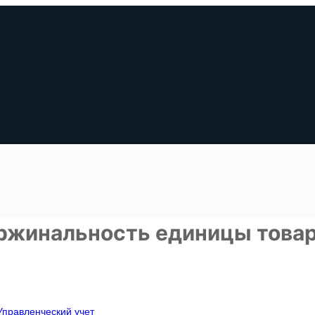
аржинальность единицы това
Управленческий учет