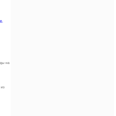
е,
оды на
 из