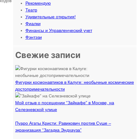
сходов
Рекомендую
Театр
Удивительные открытия!
Фиалки
Финансы и Управленческий учет
Фэнтэзи
Свежие записи
Фигурки космонавтиков в Калуге: необычные космические
достопримечательности
Мой отзыв о посещении “Зайкафе” в Москве, на
Селезневской улице
Пуаро Агаты Кристи: Равикович против Суше –
экранизация “Загадка Эндхауза”