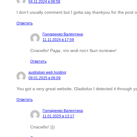
04.11.2024 в 08:58
I don’t usually comment but I gotta say thankyou for the post on
Ответить
Гончаренко Валентина
:
11.11.2024 в 17:59
Спасибо! Рада, что мой пост был полезен!
Ответить
australian web hosting
:
09.01.2025 в 06:09
You got a very great website, Gladiolus I detected it through y
Ответить
Гончаренко Валентина
:
11.01.2025 в 13:17
Спасибо! )))