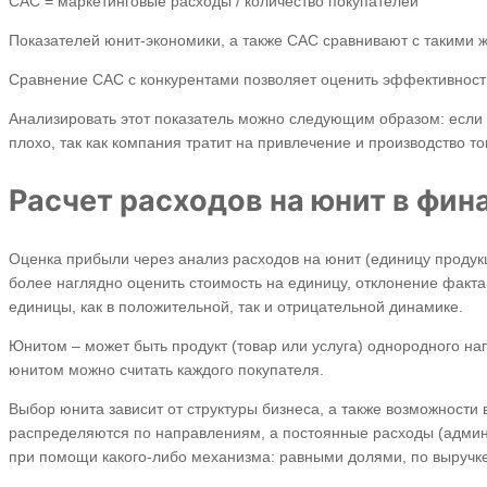
CAC = маркетинговые расходы / количество покупателей
Показателей юнит-экономики, а также CAC сравнивают с такими ж
Сравнение CAC с конкурентами позволяет оценить эффективност
Анализировать этот показатель можно следующим образом: если
плохо, так как компания тратит на привлечение и производство т
Расчет расходов на юнит в фи
Оценка прибыли через анализ расходов на юнит (единицу продукци
более наглядно оценить стоимость на единицу, отклонение факта 
единицы, как в положительной, так и отрицательной динамике.
Юнитом – может быть продукт (товар или услуга) однородного на
юнитом можно считать каждого покупателя.
Выбор юнита зависит от структуры бизнеса, а также возможнос
распределяются по направлениям, а постоянные расходы (админ
при помощи какого-либо механизма: равными долями, по выручке 