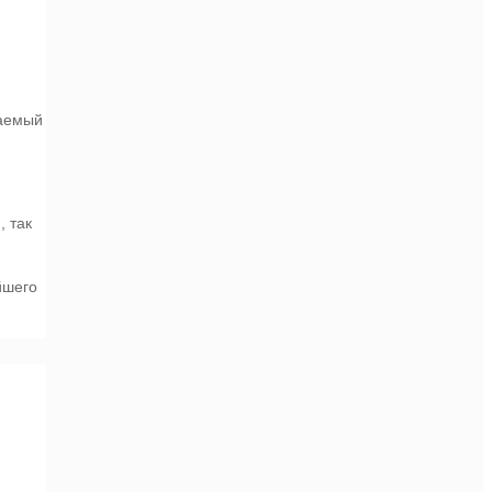
ваемый
, так
йшего