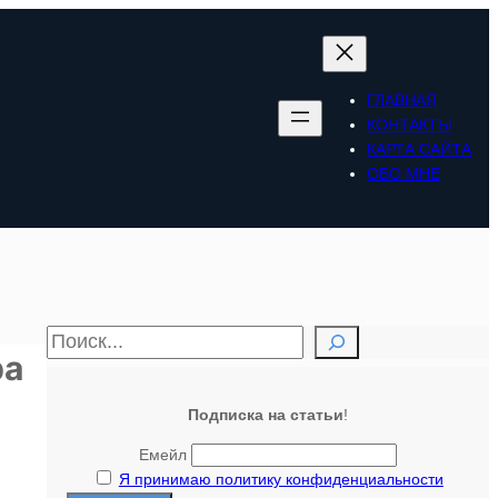
ГЛАВНАЯ
КОНТАКТЫ
КАРТА САЙТА
ОБО МНЕ
П
ра
о
и
Подписка на статьи
!
с
Емейл
к
Я принимаю политику конфиденциальности
…