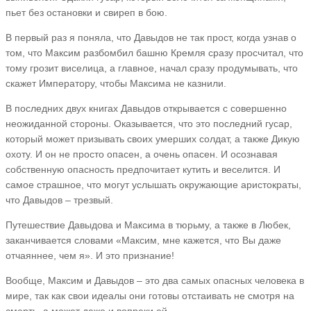
пьет без остановки и свиреп в бою.
В первый раз я поняла, что Давыдов не так прост, когда узнав о
том, что Максим разбомбил башню Кремля сразу просчитал, что
тому грозит виселица, а главное, начал сразу продумывать, что
скажет Императору, чтобы Максима не казнили.
В последних двух книгах Давыдов открывается с совершенно
неожиданной стороны. Оказывается, что это последний гусар,
который может призывать своих умерших солдат, а также Дикую
охоту. И он не просто опасен, а очень опасен. И осознавая
собственную опасность предпочитает кутить и веселится. И
самое страшное, что могут услышать окружающие аристократы,
что Давыдов – трезвый.
Путешествие Давыдова и Максима в тюрьму, а также в Любек,
заканчивается словами «Максим, мне кажется, что Вы даже
отчаяннее, чем я». И это признание!
Вообще, Максим и Давыдов – это два самых опасных человека в
мире, так как свои идеалы они готовы отстаивать не смотря на
смерть, а может даже и вопреки ей.