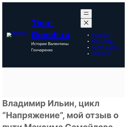
Перейти
к
содержимому
Tina-
Gonch.ru
ГЛАВНАЯ
КОНТАКТЫ
Истории Валентины
КАРТА САЙТА
Гончаренко
ОБО МНЕ
Владимир Ильин, цикл
“Напряжение”, мой отзыв о
пути Максима Самойлова