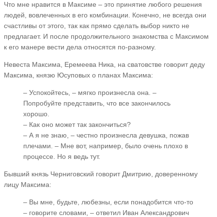
Что мне нравится в Максиме – это принятие любого решения
людей, вовлеченных в его комбинации. Конечно, не всегда они
счастливы от этого, так как прямо сделать выбор никто не
предлагает. И после продолжительного знакомства с Максимом
к его манере вести дела относятся по-разному.
Невеста Максима, Еремеева Ника, на сватовстве говорит деду
Максима, князю Юсуповых о планах Максима:
– Успокойтесь, – мягко произнесла она. –
Попробуйте представить, что все закончилось
хорошо.
– Как оно может так закончиться?
– А я не знаю, – честно произнесла девушка, пожав
плечами. – Мне вот, например, было очень плохо в
процессе. Но я ведь тут.
Бывший князь Черниговский говорит Дмитрию, доверенному
лицу Максима:
– Вы мне, будьте, любезны, если понадобится что-то
– говорите словами, – ответил Иван Александрович