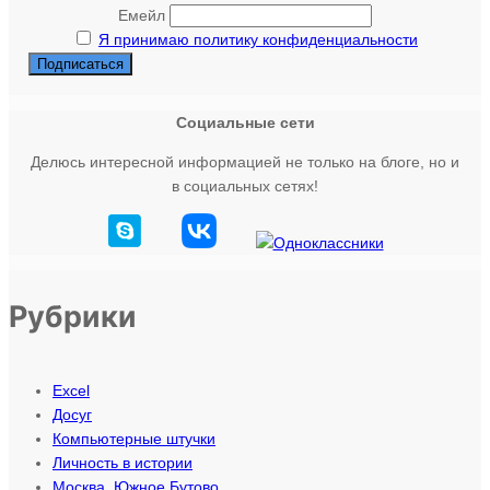
Емейл
к
Я принимаю политику конфиденциальности
…
Социальные сети
Делюсь интересной информацией не только на блоге, но и
в социальных сетях!
Рубрики
Excel
Досуг
Компьютерные штучки
Личность в истории
Москва. Южное Бутово