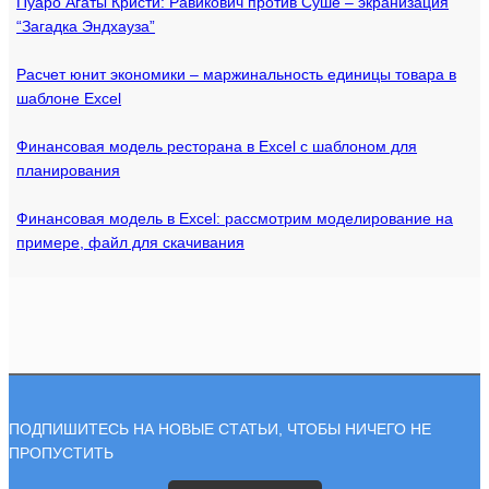
Пуаро Агаты Кристи: Равикович против Суше – экранизация
“Загадка Эндхауза”
Расчет юнит экономики – маржинальность единицы товара в
шаблоне Excel
Финансовая модель ресторана в Excel с шаблоном для
планирования
Финансовая модель в Excel: рассмотрим моделирование на
примере, файл для скачивания
ПОДПИШИТЕСЬ НА НОВЫЕ СТАТЬИ, ЧТОБЫ НИЧЕГО НЕ
ПРОПУСТИТЬ