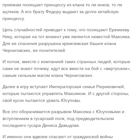
приемам похищает принцессу из клана то ли инков, то ли
ацтеков. А его брату Федору выдают за долги китайскую
принцессу.
Цепь случайностей приводит к тому, что похищают Еремееву
Нику, которая на тот момент уже является невестой Максима.
Для ее спасения разрушена кремлевская башня клана
Черниговских, ее похитителей.
И потом, вместе с компанией таких странных людей, которые
сами не знают почему, едут все вместе на бой с «виртуозом»,
самым сильным магом клана Черниговских.
Далее в игру вступает Императорская семья Рюриковичей,
которые пытаются управлять Максимом. И с другой стороны,
свой кусок пытаются урвать Юсуповы.
Все это оборачивается разрывом Максима с Юсуповыми и
вступлением в гусарский полк, под предводительском
последнего гусара Дениса Давыдова.
И именно они вдвоем спасают от гражданской войны